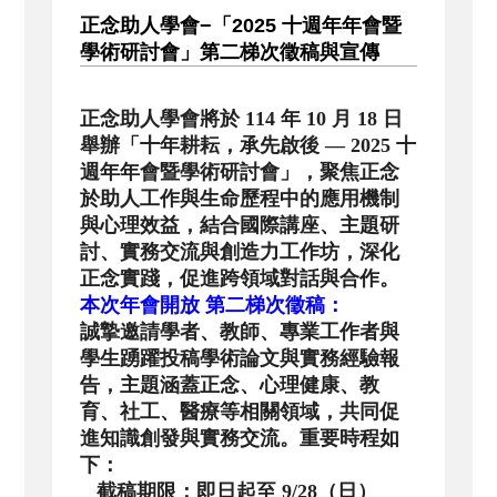
正念助人學會−「2025 十週年年會暨
學術研討會」第二梯次徵稿與宣傳
正念助人學會將於 114 年 10 月 18 日
舉辦「十年耕耘，承先啟後 — 2025 十
週年年會暨學術研討會」，
聚焦正念
於助人工作與生命歷程中的應用機制
與心理效益，
結合國際講座、主題研
討、實務交流與創造力工作坊，
深化
正念實踐，促進跨領域對話與合作。
本次年會開放 第二梯次徵稿：
誠摯邀請學者、教師、
專業工作者與
學生踴躍投稿學術論文與實務經驗報
告，
主題涵蓋正念、心理健康、教
育、社工、醫療等相關領域，
共同促
進知識創發與實務交流。重要時程如
下：
截稿期限：即日起至 9/28（日）