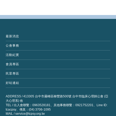
最新消息
公會事務
活動紀實
會員專區
民眾專區
好站連結
ADDRESS / 413305 台中市霧峰區柳豐路500號 台中市臨床心理師公會 (亞
大心理系) 收
TEL / 出入會聯繫：0963528181、其他事務聯繫：0921752201、Line ID:
tcacpsy、傳真：(04) 3706-1095
MAIL /
service@tcpsy.org.tw