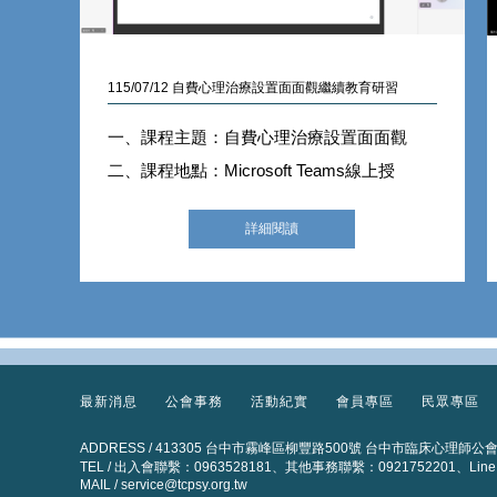
115/07/12 自費心理治療設置面面觀繼續教育研習
一、課程主題：自費心理治療設置面面觀
二、課程地點：Microsoft Teams線上授
詳細閱讀
最新消息
公會事務
活動紀實
會員專區
民眾專區
ADDRESS / 413305 台中市霧峰區柳豐路500號 台中市臨床心理師公會
TEL / 出入會聯繫：0963528181、其他事務聯繫：0921752201、Line ID:
MAIL /
service@tcpsy.org.tw