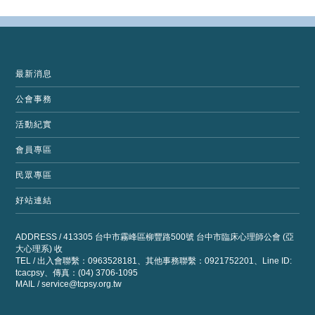
最新消息
公會事務
活動紀實
會員專區
民眾專區
好站連結
ADDRESS / 413305 台中市霧峰區柳豐路500號 台中市臨床心理師公會 (亞
大心理系) 收
TEL / 出入會聯繫：0963528181、其他事務聯繫：0921752201、Line ID:
tcacpsy、傳真：(04) 3706-1095
MAIL /
service@tcpsy.org.tw