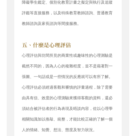
障礙學生鑑定、個別化教育計畫之擬定與執行及追蹤
評鑑等直接服務，以及特殊教育教師諮詢、普通教育
教師諮詢及家長諮詢等間接服務。
心理評估與坊間所見的商業性或趣味性的心理測驗是
截然不同的，因為人心的複雜程度，並不是藉著對一
張圖、一句話或是一些情況的反應就可以有所了解。
心理評估必須經過客觀和審慎的評量過程，除了需要
由具有信、效度的心理測驗來獲得客觀的資料，還必
須結合被評估者的行為表現及晤談內容，佐以心理學
相關知識加以推敲、統整，才能比較正確的了解一個
人的情緒、知覺、想法、態度及智力狀況。